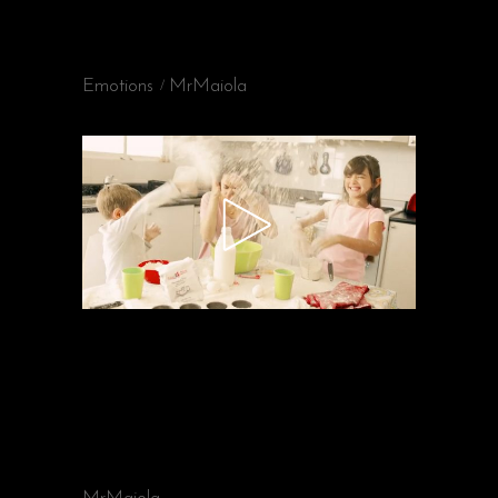
VEUVE CLICQUOT –
SUNSET
Emotions
MrMaiola
CAMINO REAL –
NECESITO
VACACIONES –
FAMILIA